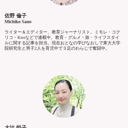
佐野 倫子
Michiko Sano
ライター＆エディター、教育ジャーナリスト。ミモレ・コク
リコ・Kissなどで連載中。教育・グルメ・旅・ライフスタイ
ルに関する記事を担当。現在おとなの学びなおしで東大大学
院研究生と男子2人を育児中で３足のわらじで奮闘中。
大辻 悦子