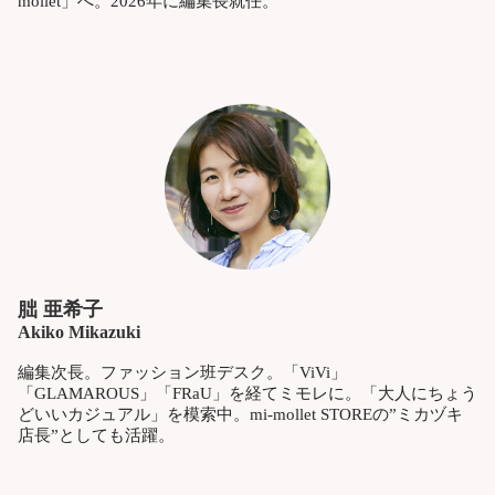
mollet」へ。2026年に編集長就任。
朏 亜希子
Akiko Mikazuki
編集次長。ファッション班デスク。「ViVi」
「GLAMAROUS」「FRaU」を経てミモレに。「大人にちょう
どいいカジュアル」を模索中。mi-mollet STOREの”ミカヅキ
店長”としても活躍。