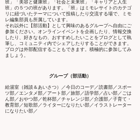
班」「美容と健康班」「社会と未来班」「キャリアと人生
班」の５つの班があります。「班」はミモレサイトのカテゴ
リに紐づいたテーマについて投稿したり交流する場で、ミモ
レ編集部員も所属しています。
それ以外に【部活動】として興味のあるグループへ自由にご
参加ください。オンラインイベントを企画したり、情報交換
したり、好きなもの、おすすめしたいことをブログとして執
筆し、コミュニティ内でシェアしたりすることができます。
ブログは外部配信することもできます。積極的に参加してみ
ましょう。
グループ（部活動）
給湯室（雑談＆あいさつ）／今日のコーデ／読書部／スポー
ツ部／エンタメ部／アート部／旅部／語学部／占い部／ごは
ん部／おやつ部／乾杯部／チャレンジ部／介護部／子育て・
教育部／短歌部／ライターになりたい部／イラストレーター
になりたい部／