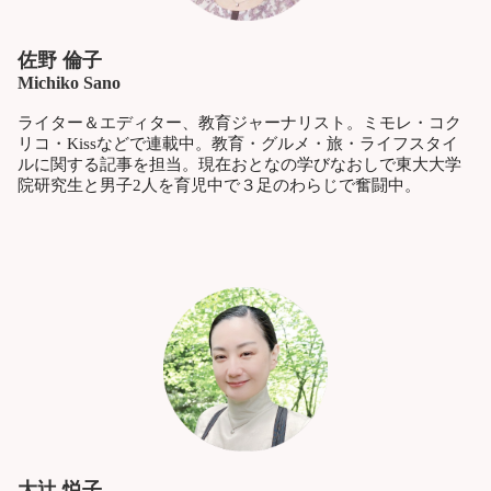
佐野 倫子
Michiko Sano
ライター＆エディター、教育ジャーナリスト。ミモレ・コク
リコ・Kissなどで連載中。教育・グルメ・旅・ライフスタイ
ルに関する記事を担当。現在おとなの学びなおしで東大大学
院研究生と男子2人を育児中で３足のわらじで奮闘中。
大辻 悦子