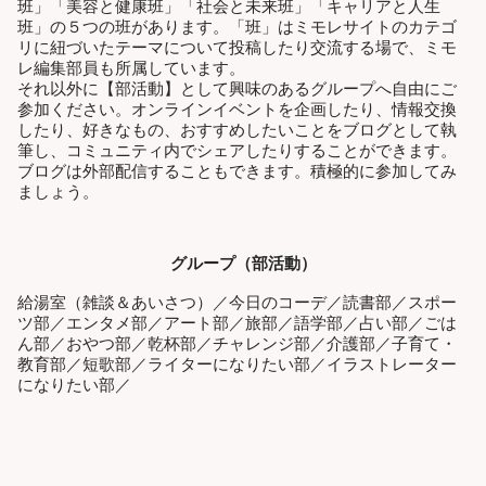
班」「美容と健康班」「社会と未来班」「キャリアと人生
班」の５つの班があります。「班」はミモレサイトのカテゴ
リに紐づいたテーマについて投稿したり交流する場で、ミモ
レ編集部員も所属しています。
それ以外に【部活動】として興味のあるグループへ自由にご
参加ください。オンラインイベントを企画したり、情報交換
したり、好きなもの、おすすめしたいことをブログとして執
筆し、コミュニティ内でシェアしたりすることができます。
ブログは外部配信することもできます。積極的に参加してみ
ましょう。
グループ（部活動）
給湯室（雑談＆あいさつ）／今日のコーデ／読書部／スポー
ツ部／エンタメ部／アート部／旅部／語学部／占い部／ごは
ん部／おやつ部／乾杯部／チャレンジ部／介護部／子育て・
教育部／短歌部／ライターになりたい部／イラストレーター
になりたい部／