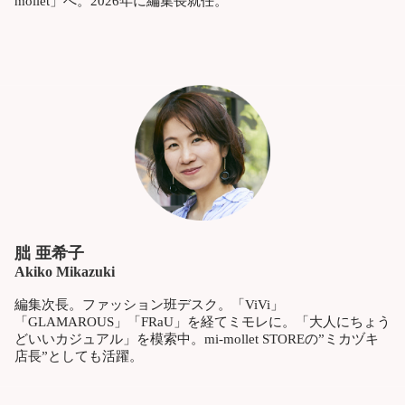
mollet」へ。2026年に編集長就任。
朏 亜希子
Akiko Mikazuki
編集次長。ファッション班デスク。「ViVi」
「GLAMAROUS」「FRaU」を経てミモレに。「大人にちょう
どいいカジュアル」を模索中。mi-mollet STOREの”ミカヅキ
店長”としても活躍。