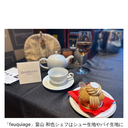
「feuquiage」畠山 和也シェフはシュー生地やパイ生地に