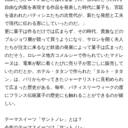
自由な内面を表現する作品を発表した時代に菓子も、宮廷
を追われたパティシエたちの次世代が、新たな発想と工夫
で現代に伝わる形にしていったのだ。」
更に菓子は作るだけでは広まらず、その時代、貴族などの
ブルジョワ層が競って買うようになり、サロンを開く夫人
たちが注文に来るなど鉄道の発展によって菓子は広まった
のだそう。ロレーヌ地方コメルシーで作られていたマドレ
ーヌは、電車が駅に着くたびに売り子が窓ごしに販売して
いたのだとか。ホテル・タタンで作られた「タルト・タタ
ン」は、パリからやってきたジャーナリストに見初められ
て広まった歴史がある。毎年、パティスリーウィークの度
にフランス伝統菓子の歴史にも触れることができるのが嬉
しい。
テーマスイーツ「サントノレ」とは？
今年のテーマスイーツは「サントノレ」