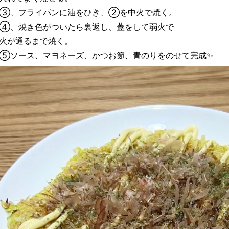
③、フライパンに油をひき、②を中火で焼く。
④、焼き色がついたら裏返し、蓋をして弱火で
火が通るまで焼く。
⑤ソース、マヨネーズ、かつお節、青のりをのせて完成✨