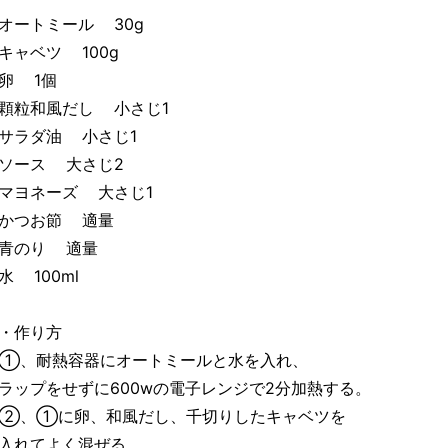
オートミール 30g
キャベツ 100g
卵 1個
顆粒和風だし 小さじ1
サラダ油 小さじ1
ソース 大さじ2
マヨネーズ 大さじ1
かつお節 適量
青のり 適量
水 100ml
・作り方
①、耐熱容器にオートミールと水を入れ、
ラップをせずに600wの電子レンジで2分加熱する。
②、①に卵、和風だし、千切りしたキャベツを
入れてよく混ぜる。